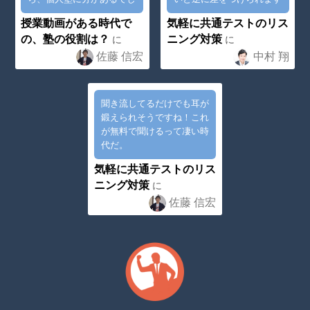
ょう！
よね^^;
授業動画がある時代で
気軽に共通テストのリス
の、塾の役割は？
ニング対策
に
に
佐藤 信宏
中村 翔
聞き流してるだけでも耳が
鍛えられそうですね！これ
が無料で聞けるって凄い時
代だ。
気軽に共通テストのリス
ニング対策
に
佐藤 信宏