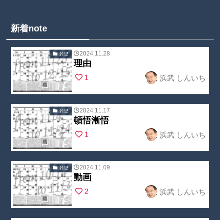
新着note
2024.11.28
雑記
理由
Warning
:
1
浜武 しんいち
Undefined
array key
"no_cat_tag" in
2024.11.17
雑記
頓悟漸悟
/home/nobuoc
Warning
:
1
浜武 しんいち
reate2/kojin-
Undefined
juku.com/publi
array key
c_html/wp-
"no_cat_tag" in
2024.11.09
雑記
content/theme
動画
/home/nobuoc
Warning
:
s/swell_child/p
2
浜武 しんいち
reate2/kojin-
Undefined
arts/post_list/
juku.com/publi
array key
post_index.ph
c_html/wp-