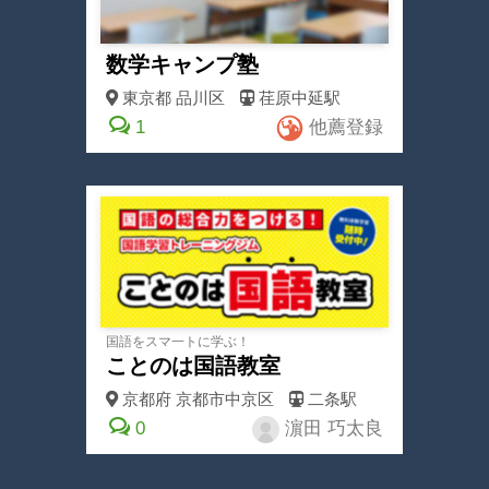
数学キャンプ塾
東京都
品川区
荏原中延駅
1
他薦登録
国語をスマ一トに学ぶ！
ことのは国語教室
京都府
京都市中京区
二条駅
0
濵田 巧太良