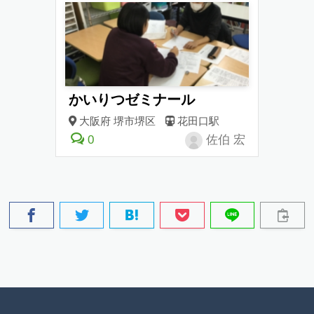
かいりつゼミナール
大阪府
堺市堺区
花田口駅
0
佐伯 宏