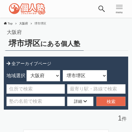
menu
Top
大阪府
堺市堺区
大阪府
堺市堺区
にある個人塾
全アーカイブページ
地域選択
詳細
1
件