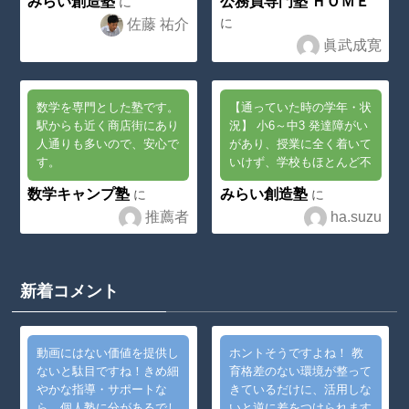
みらい創造塾
公務員専門塾 ＨＯＭＥ
に
post_index.ph
とてつもなくがんばってい
った 【どんな生徒におす
に
佐藤 祐介
るということだと拝読しま
すめ？】 本気で公務員に
p
on line
23
した。 また一度、ふらっ
なりた...
眞武成寛
と立ち寄...
数学を専門とした塾です。
【通っていた時の学年・状
駅からも近く商店街にあり
況】 小6～中3 発達障がい
人通りも多いので、安心で
があり、授業に全く着いて
す。
いけず、学校もほとんど不
登校の状態でした 【通っ
数学キャンプ塾
みらい創造塾
に
に
てからの変化】 佐藤先生
推薦者
ha.suzu
が、勉強の面だけでなく、
生活の面でも相談...
新着コメント
動画にはない価値を提供し
ホントそうですよね！ 教
ないと駄目ですね！きめ細
育格差のない環境が整って
やかな指導・サポートな
きているだけに、活用しな
ら、個人塾に分があるでし
いと逆に差をつけられます