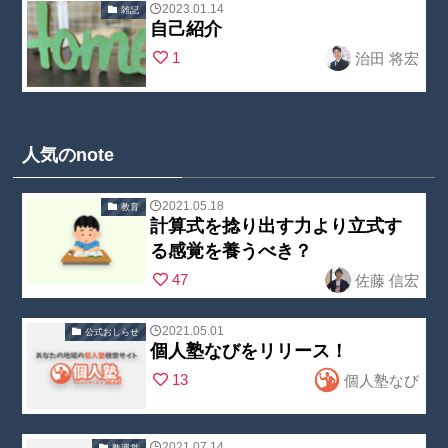
"no_cat_tag" in
2023.01.14
雑記
p
on line
23
content/theme
自己紹介
/home/nobuoc
Warning
:
s/swell_child/p
1
治田 将宏
reate2/kojin-
Undefined
arts/post_list/
juku.com/publi
array key
post_index.ph
c_html/wp-
"no_cat_tag" in
p
on line
23
content/theme
/home/nobuoc
人気のnote
s/swell_child/p
reate2/kojin-
arts/post_list/
juku.com/publi
2021.05.18
教育
post_index.ph
計算式を捻り出す力より立式す
c_html/wp-
Warning
:
p
on line
23
る感覚を養うべき？
content/theme
Undefined
47
佐藤 信宏
s/swell_child/p
array key
arts/post_list/
"no_cat_tag" in
2021.05.01
公式おしらせ
post_index.ph
/home/nobuoc
個人塾なびをリリース！
Warning
:
p
on line
23
reate2/kojin-
13
個人塾なび
Undefined
juku.com/publi
array key
c_html/wp-
"no_cat_tag" in
2021.07.14
塾運営