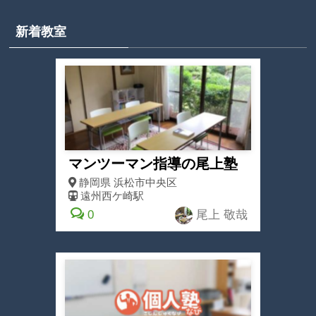
新着教室
マンツーマン指導の尾上塾
静岡県
浜松市中央区
遠州西ケ崎駅
0
尾上 敬哉