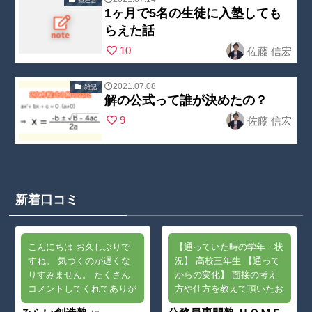
content/theme
1ヶ月で5名の生徒に入塾しても
/home/nobuoc
Warning
:
s/swell_child/p
らえた話
reate2/kojin-
Undefined
arts/post_list/
10
佐藤 信宏
juku.com/publi
array key
post_index.ph
c_html/wp-
"no_cat_tag" in
p
on line
23
2021.07.08
雑記
content/theme
/home/nobuoc
解の公式って誰が決めたの？
Warning
:
s/swell_child/p
reate2/kojin-
9
佐藤 信宏
Undefined
arts/post_list/
juku.com/publi
array key
post_index.ph
c_html/wp-
"no_cat_tag" in
p
on line
23
content/theme
/home/nobuoc
s/swell_child/p
新着口コミ
reate2/kojin-
arts/post_list/
juku.com/publi
post_index.ph
c_html/wp-
p
on line
23
こんにちは お久しぶりで
【通っていた時の学年・状
content/theme
すね。 気づくのが遅くな
況】 高校三年生 【通って
りすみません。 たくさん
からの変化】 面接の考え
s/swell_child/p
コメントしてくれてありが
方や仕方を教えて頂いたお
arts/post_list/
とうございます。 今でも
かげで180度考え方が変わ