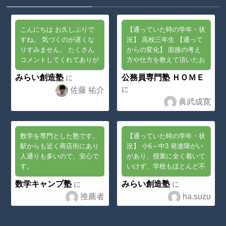
arts/post_list/
juku.com/publi
post_index.ph
c_html/wp-
p
on line
23
こんにちは お久しぶりで
【通っていた時の学年・状
content/theme
すね。 気づくのが遅くな
況】 高校三年生 【通って
りすみません。 たくさん
からの変化】 面接の考え
s/swell_child/p
コメントしてくれてありが
方や仕方を教えて頂いたお
arts/post_list/
とうございます。 今でも
かげで180度考え方が変わ
みらい創造塾
公務員専門塾 ＨＯＭＥ
に
post_index.ph
とてつもなくがんばってい
った 【どんな生徒におす
に
佐藤 祐介
るということだと拝読しま
すめ？】 本気で公務員に
p
on line
23
した。 また一度、ふらっ
なりた...
眞武成寛
と立ち寄...
数学を専門とした塾です。
【通っていた時の学年・状
駅からも近く商店街にあり
況】 小6～中3 発達障がい
人通りも多いので、安心で
があり、授業に全く着いて
す。
いけず、学校もほとんど不
登校の状態でした 【通っ
数学キャンプ塾
みらい創造塾
に
に
てからの変化】 佐藤先生
推薦者
ha.suzu
が、勉強の面だけでなく、
生活の面でも相談...