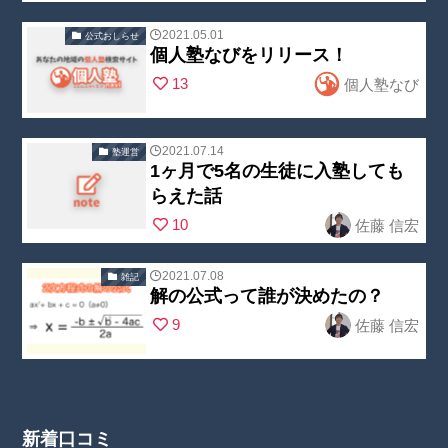
arts/post_list/
"no_cat_tag" in
2021.05.01
公式おしらせ
post_index.ph
/home/nobuoc
個人塾なびをリリース！
Warning
:
p
on line
23
reate2/kojin-
13
個人塾なび
Undefined
juku.com/publi
array key
c_html/wp-
"no_cat_tag" in
2021.07.14
塾運営
content/theme
1ヶ月で5名の生徒に入塾しても
/home/nobuoc
Warning
:
s/swell_child/p
らえた話
reate2/kojin-
Undefined
arts/post_list/
10
佐藤 信宏
juku.com/publi
array key
post_index.ph
c_html/wp-
"no_cat_tag" in
p
on line
23
2021.07.08
雑記
content/theme
/home/nobuoc
解の公式って誰が決めたの？
Warning
:
s/swell_child/p
reate2/kojin-
9
佐藤 信宏
Undefined
arts/post_list/
juku.com/publi
array key
post_index.ph
c_html/wp-
"no_cat_tag" in
p
on line
23
content/theme
/home/nobuoc
s/swell_child/p
新着口コミ
reate2/kojin-