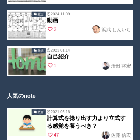
juku.com/publi
array key
c_html/wp-
"no_cat_tag" in
2024.11.09
雑記
content/theme
動画
/home/nobuoc
Warning
:
s/swell_child/p
2
浜武 しんいち
reate2/kojin-
Undefined
arts/post_list/
juku.com/publi
array key
post_index.ph
c_html/wp-
"no_cat_tag" in
2023.01.14
雑記
p
on line
23
content/theme
自己紹介
/home/nobuoc
Warning
:
s/swell_child/p
1
治田 将宏
reate2/kojin-
Undefined
arts/post_list/
juku.com/publi
array key
post_index.ph
c_html/wp-
"no_cat_tag" in
p
on line
23
content/theme
/home/nobuoc
人気のnote
s/swell_child/p
reate2/kojin-
arts/post_list/
juku.com/publi
2021.05.18
教育
post_index.ph
計算式を捻り出す力より立式す
c_html/wp-
Warning
:
p
on line
23
る感覚を養うべき？
content/theme
Undefined
47
佐藤 信宏
s/swell_child/p
array key