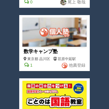
0
尾上 敬哉
数学キャンプ塾
東京都
品川区
荏原中延駅
1
他薦登録