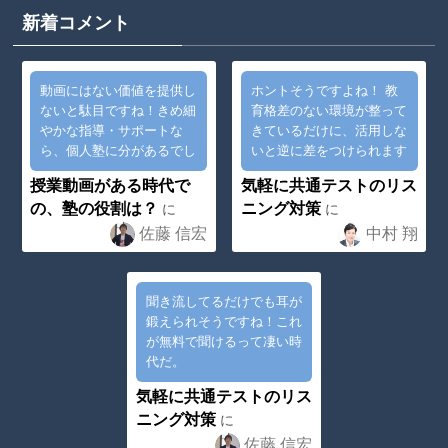
新着コメント
動画にはない価値を提供し
ホントそうですよね！ 教
ないと駄目ですね！きめ細
育格差のない環境が整って
やかな指導・サポートな
きているだけに、活用しな
ら、個人塾に分があるでし
いと逆に差をつけられます
ょう！
よね^^;
授業動画がある時代で
気軽に共通テストのリス
の、塾の役割は？
ニング対策
に
に
佐藤 信宏
中村 翔
聞き流してるだけでも耳が
鍛えられそうですね！これ
が無料で聞けるって凄い時
代だ。
気軽に共通テストのリス
ニング対策
に
佐藤 信宏