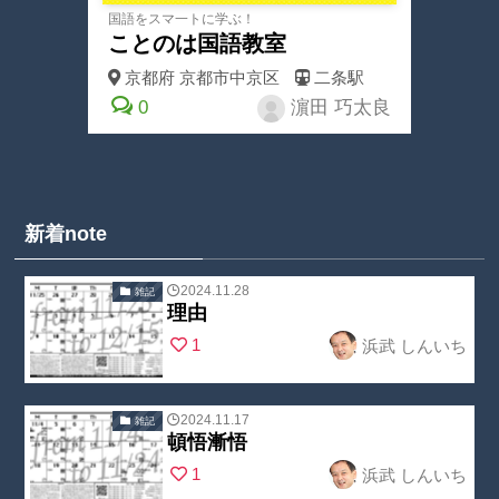
国語をスマ一トに学ぶ！
ことのは国語教室
京都府
京都市中京区
二条駅
0
濵田 巧太良
新着note
2024.11.28
雑記
理由
Warning
:
1
浜武 しんいち
Undefined
array key
"no_cat_tag" in
2024.11.17
雑記
頓悟漸悟
/home/nobuoc
Warning
:
1
浜武 しんいち
reate2/kojin-
Undefined