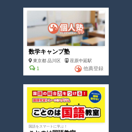
数学キャンプ塾
東京都
品川区
荏原中延駅
1
他薦登録
国語をスマ一トに学ぶ！