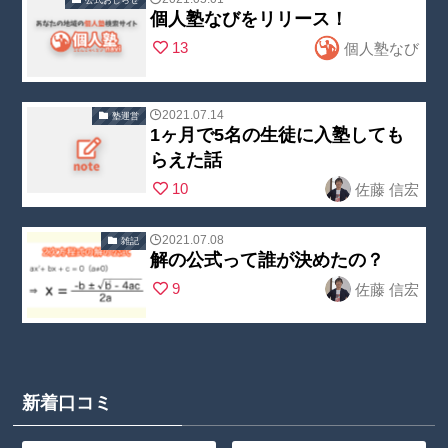
post_index.ph
/home/nobuoc
個人塾なびをリリース！
Warning
:
p
on line
23
reate2/kojin-
13
個人塾なび
Undefined
juku.com/publi
array key
c_html/wp-
"no_cat_tag" in
2021.07.14
塾運営
content/theme
1ヶ月で5名の生徒に入塾しても
/home/nobuoc
Warning
:
s/swell_child/p
らえた話
reate2/kojin-
Undefined
arts/post_list/
10
佐藤 信宏
juku.com/publi
array key
post_index.ph
c_html/wp-
"no_cat_tag" in
p
on line
23
2021.07.08
雑記
content/theme
/home/nobuoc
解の公式って誰が決めたの？
Warning
:
s/swell_child/p
reate2/kojin-
9
佐藤 信宏
Undefined
arts/post_list/
juku.com/publi
array key
post_index.ph
c_html/wp-
"no_cat_tag" in
p
on line
23
content/theme
/home/nobuoc
s/swell_child/p
新着口コミ
reate2/kojin-
arts/post_list/
juku.com/publi
post_index.ph