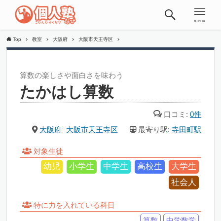
menu
Top
教室
大阪府
大阪市天王寺区
算数の楽しさや面白さを味わう
たかはし算数
口コミ:
0件
大阪府
大阪市天王寺区
最寄り駅:
寺田町駅
対象生徒
幼児
小学生
中学生
高校生
大学生
社会人
特に力を入れている科目
算数
中学数学