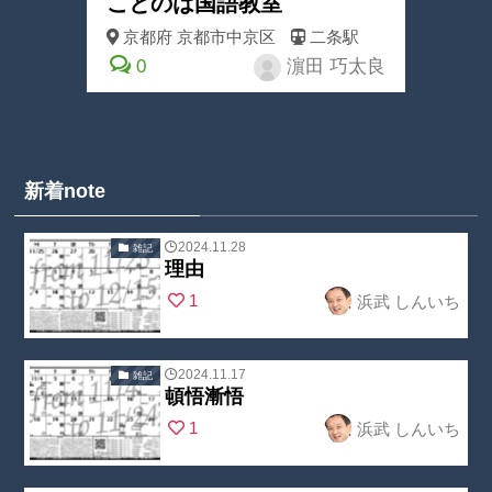
ことのは国語教室
京都府
京都市中京区
二条駅
0
濵田 巧太良
新着note
2024.11.28
雑記
理由
Warning
:
1
浜武 しんいち
Undefined
array key
"no_cat_tag" in
2024.11.17
雑記
頓悟漸悟
/home/nobuoc
Warning
:
1
浜武 しんいち
reate2/kojin-
Undefined
juku.com/publi
array key
c_html/wp-