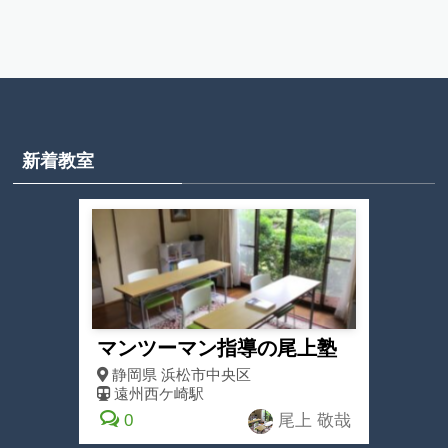
新着教室
マンツーマン指導の尾上塾
静岡県
浜松市中央区
遠州西ケ崎駅
0
尾上 敬哉