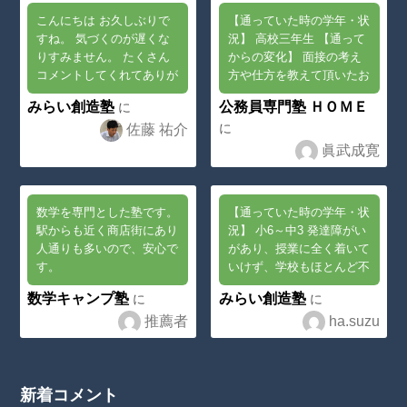
c_html/wp-
p
on line
23
こんにちは お久しぶりで
【通っていた時の学年・状
content/theme
すね。 気づくのが遅くな
況】 高校三年生 【通って
りすみません。 たくさん
からの変化】 面接の考え
s/swell_child/p
コメントしてくれてありが
方や仕方を教えて頂いたお
arts/post_list/
とうございます。 今でも
かげで180度考え方が変わ
みらい創造塾
公務員専門塾 ＨＯＭＥ
に
post_index.ph
とてつもなくがんばってい
った 【どんな生徒におす
に
佐藤 祐介
るということだと拝読しま
すめ？】 本気で公務員に
p
on line
23
した。 また一度、ふらっ
なりた...
眞武成寛
と立ち寄...
数学を専門とした塾です。
【通っていた時の学年・状
駅からも近く商店街にあり
況】 小6～中3 発達障がい
人通りも多いので、安心で
があり、授業に全く着いて
す。
いけず、学校もほとんど不
登校の状態でした 【通っ
数学キャンプ塾
みらい創造塾
に
に
てからの変化】 佐藤先生
推薦者
ha.suzu
が、勉強の面だけでなく、
生活の面でも相談...
新着コメント