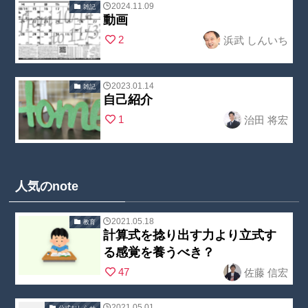
"no_cat_tag" in
2024.11.09
雑記
content/theme
動画
/home/nobuoc
Warning
:
s/swell_child/p
2
浜武 しんいち
reate2/kojin-
Undefined
arts/post_list/
juku.com/publi
array key
post_index.ph
c_html/wp-
"no_cat_tag" in
2023.01.14
雑記
p
on line
23
content/theme
自己紹介
/home/nobuoc
Warning
:
s/swell_child/p
1
治田 将宏
reate2/kojin-
Undefined
arts/post_list/
juku.com/publi
array key
post_index.ph
c_html/wp-
"no_cat_tag" in
p
on line
23
content/theme
/home/nobuoc
人気のnote
s/swell_child/p
reate2/kojin-
arts/post_list/
juku.com/publi
2021.05.18
教育
post_index.ph
計算式を捻り出す力より立式す
c_html/wp-
Warning
:
p
on line
23
る感覚を養うべき？
content/theme
Undefined
47
佐藤 信宏
s/swell_child/p
array key
arts/post_list/
"no_cat_tag" in
2021.05.01
公式おしらせ