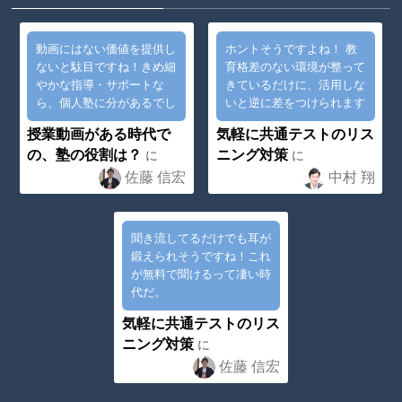
動画にはない価値を提供し
ホントそうですよね！ 教
ないと駄目ですね！きめ細
育格差のない環境が整って
やかな指導・サポートな
きているだけに、活用しな
ら、個人塾に分があるでし
いと逆に差をつけられます
ょう！
よね^^;
授業動画がある時代で
気軽に共通テストのリス
の、塾の役割は？
ニング対策
に
に
佐藤 信宏
中村 翔
聞き流してるだけでも耳が
鍛えられそうですね！これ
が無料で聞けるって凄い時
代だ。
気軽に共通テストのリス
ニング対策
に
佐藤 信宏